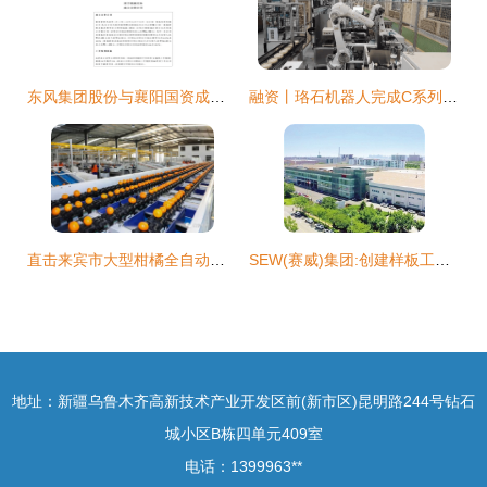
东风集团股份与襄阳国资成立新公司 注册资本为84.7亿元
融资丨珞石机器人完成C系列超3亿融资,深创投集团和远翼投资联合领投
直击来宾市大型柑橘全自动化分拣现场!这里的水果多数远销海外!" href="
SEW(赛威)集团:创建样板工厂 赋能智能制造
地址：新疆乌鲁木齐高新技术产业开发区前(新市区)昆明路244号钻石
城小区B栋四单元409室
电话：1399963**